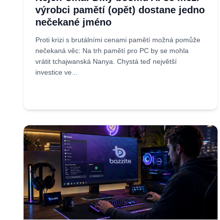
výrobci pamětí (opět) dostane jedno
nečekané jméno
Proti krizi s brutálními cenami pamětí možná pomůže
nečekaná věc: Na trh pamětí pro PC by se mohla
vrátit tchajwanská Nanya. Chystá teď největší
investice ve...