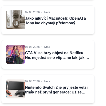
07.08.2026
•
Iveta
Jako mluvící Macintosh: OpenAI a
Jony Ive chystají přelomový
repráček, který bude reagovat
i pohybem
07.08.2026
•
Iveta
GTA VI se brzy objeví na Netflixu.
Ne, nejedná se o vtip a ne tak, jak si
myslíte
07.08.2026
•
Iveta
Nintendo Switch 2 je prý ještě větší
trhák než první generace: Už se
prodalo skoro 24 milionů