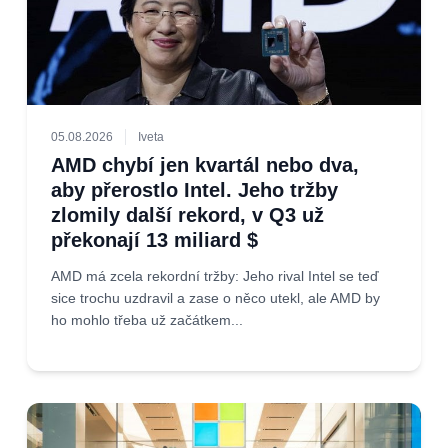
05.08.2026
Iveta
AMD chybí jen kvartál nebo dva,
aby přerostlo Intel. Jeho tržby
zlomily další rekord, v Q3 už
překonají 13 miliard $
AMD má zcela rekordní tržby: Jeho rival Intel se teď
sice trochu uzdravil a zase o něco utekl, ale AMD by
ho mohlo třeba už začátkem...