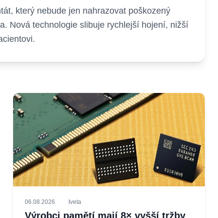
antát, který nebude jen nahrazovat poškozený
a. Nová technologie slibuje rychlejší hojení, nižší
acientovi.
06.08.2026
Iveta
Výrobci pamětí mají 8× vyšší tržby