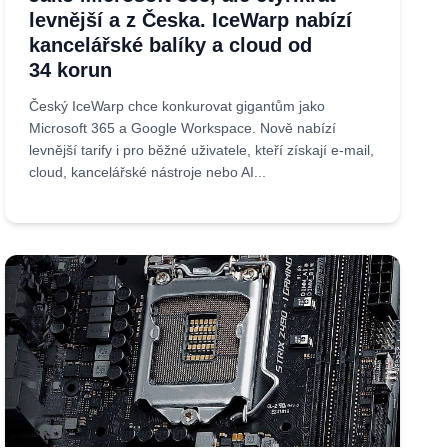
levnější a z Česka. IceWarp nabízí
kancelářské balíky a cloud od
34 korun
Český IceWarp chce konkurovat gigantům jako
Microsoft 365 a Google Workspace. Nově nabízí
levnější tarify i pro běžné uživatele, kteří získají e-mail,
cloud, kancelářské nástroje nebo AI...