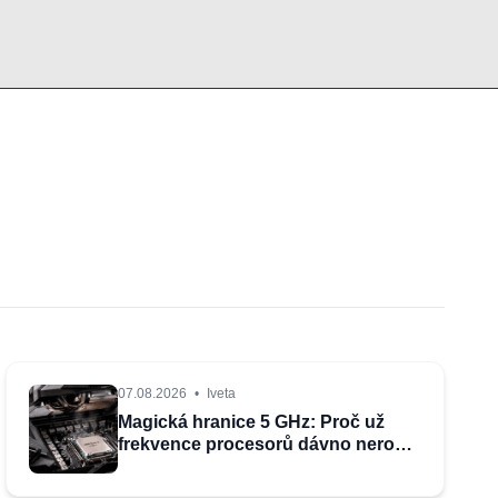
07.08.2026
•
Iveta
Magická hranice 5 GHz: Proč už
frekvence procesorů dávno neroste
do nebes? Důvod vás možná
překvapí