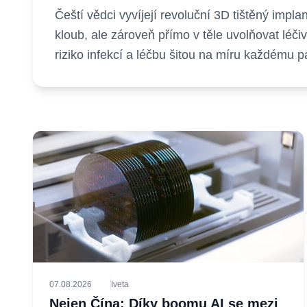
Čeští vědci vyvíjejí revoluční 3D tištěný impl
kloub, ale zároveň přímo v těle uvolňovat léčiv
riziko infekcí a léčbu šitou na míru každému p
07.08.2026
Iveta
Nejen Čína: Díky boomu AI se mezi