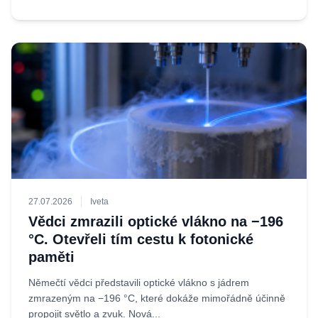
27.07.2026
Iveta
Vědci zmrazili optické vlákno na −196
°C. Otevřeli tím cestu k fotonické
paměti
Němečtí vědci představili optické vlákno s jádrem
zmrazeným na −196 °C, které dokáže mimořádně účinně
propojit světlo a zvuk. Nová...