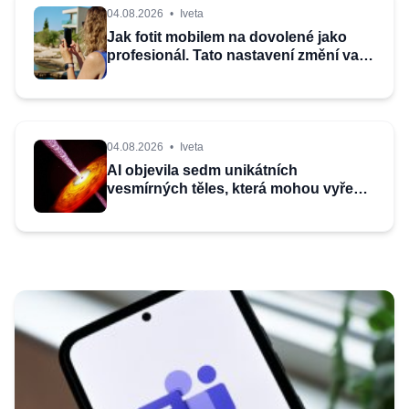
04.08.2026
•
Iveta
Jak fotit mobilem na dovolené jako
profesionál. Tato nastavení změní vaše
fotky
04.08.2026
•
Iveta
AI objevila sedm unikátních
vesmírných těles, která mohou vyřešit
dlouhou záhadu