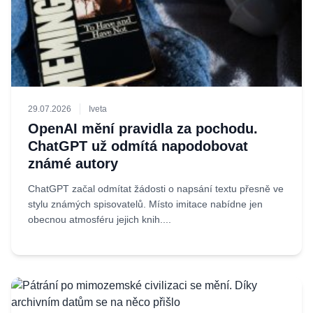
29.07.2026
Iveta
OpenAI mění pravidla za pochodu.
ChatGPT už odmítá napodobovat
známé autory
ChatGPT začal odmítat žádosti o napsání textu přesně ve
stylu známých spisovatelů. Místo imitace nabídne jen
obecnou atmosféru jejich knih....