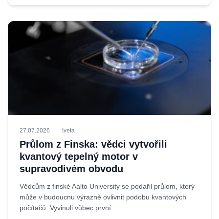
27.07.2026
Iveta
Průlom z Finska: vědci vytvořili
kvantový tepelný motor v
supravodivém obvodu
Vědcům z finské Aalto University se podařil průlom, který
může v budoucnu výrazně ovlivnit podobu kvantových
počítačů. Vyvinuli vůbec první...