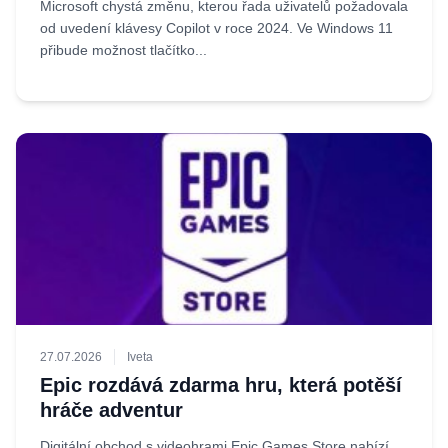
Microsoft chystá změnu, kterou řada uživatelů požadovala
od uvedení klávesy Copilot v roce 2024. Ve Windows 11
přibude možnost tlačítko...
27.07.2026
Iveta
Epic rozdává zdarma hru, která potěší
hráče adventur
Digitální obchod s videohrami Epic Games Store nabízí