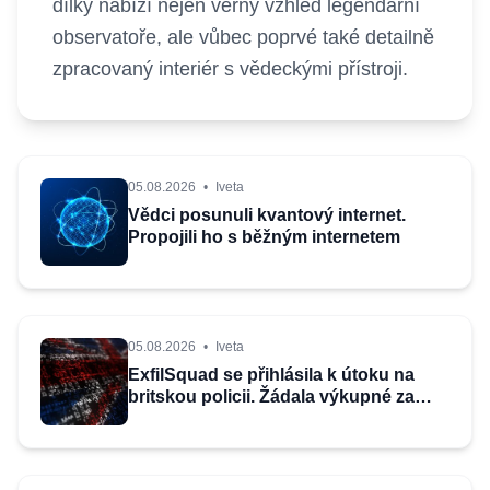
dílky nabízí nejen věrný vzhled legendární
observatoře, ale vůbec poprvé také detailně
zpracovaný interiér s vědeckými přístroji.
05.08.2026
•
Iveta
Vědci posunuli kvantový internet.
Propojili ho s běžným internetem
05.08.2026
•
Iveta
ExfilSquad se přihlásila k útoku na
britskou policii. Žádala výkupné za
mlčení