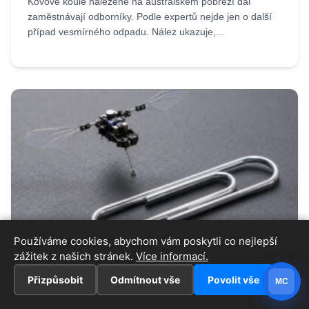
Kovové koule nalezené na australském pobřeží dál
zaměstnávají odborníky. Podle expertů nejde jen o další
případ vesmírného odpadu. Nález ukazuje,...
Používáme cookies, abychom vám poskytli co nejlepší
27.07.2026
Iveta
zážitek z našich stránek.
Více informací.
Robot menší než kancelářská sponka
překvapil svět. Umí létat jako
Přizpůsobit
Odmítnout vše
Povolit vše
MC
opravdový hmyz