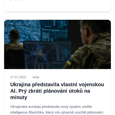
27.07.2026
Iveta
Ukrajina představila vlastní vojenskou
AI. Prý zkrátí plánování útoků na
minuty
Ukrajinská armáda představila nový systém umělé
inteligence Marichka, který má výrazně urychlit plánování