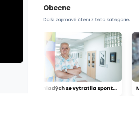
Obecne
Další zajímavé čtení z této kategorie.
: cviky
galerie: cviky
Zaměstnanci a hosté restaurace v Praze zpacifikovali muže, který zaútočil na zákaznici
Z mladých se vytratila spontaneita, bojí se chyb, říká vsetínský pedagog a divadelník