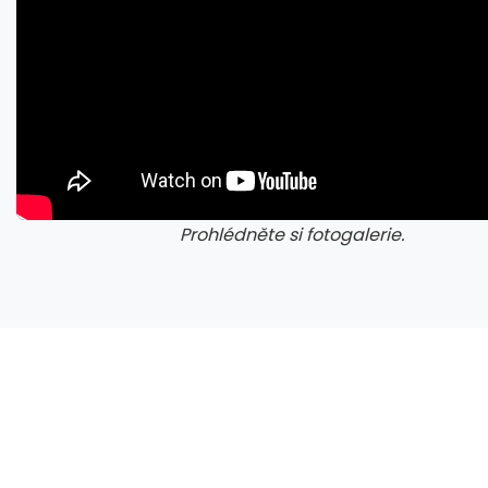
Prohlédněte si fotogalerie.
galerie: cviky
galerie
Blízkovýchodní „NATO“. Saúdové, Turecko a Pákistán uzavřeli přelomovou dohodu