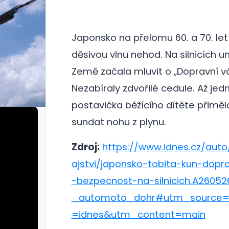
Japonsko na přelomu 60. a 70. let
děsivou vlnu nehod. Na silnicích um
Země začala mluvit o „Dopravní vá
Nezabíraly zdvořilé cedule. Až je
postavička běžícího dítěte přiměla
sundat nohu z plynu.
Zdroj:
https://www.idnes.cz/aut
ajstvi/japonsko-tobita-kun-dopra
-bezpecnost-na-silnicich.A2605
_automoto_dohr#utm_source
=idnes&utm_content=main