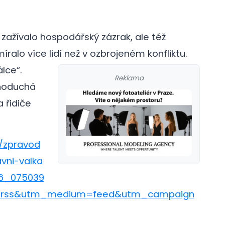
 zažívalo hospodářský zázrak, ale též
íralo více lidí než v ozbrojeném konfliktu.
lce“.
Reklama
dnoduchá
 řidiče
o/zpravod
vni-valka
26_075039
=rss&utm_medium=feed&utm_campaign