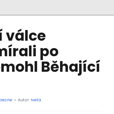
 válce
írali po
Pomohl Běhající
becne
•
Autor:
Iveta