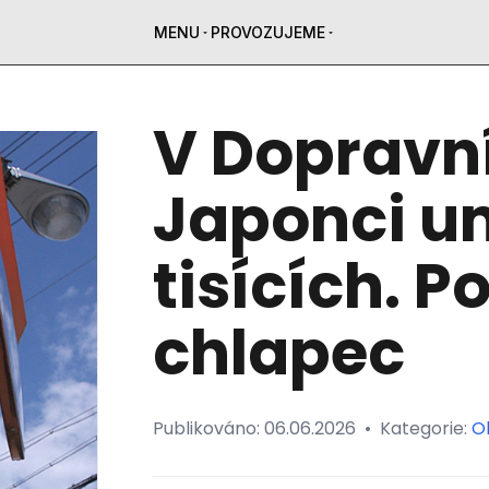
MENU
PROVOZUJEME
V Dopravní
Japonci um
tisících. 
chlapec
Publikováno:
06.06.2026
•
Kategorie:
O