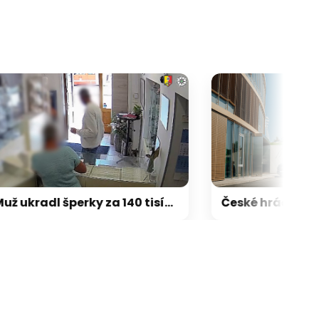
galerie: cviky
Muž ukradl šperky za 140 tisíc. Naskočil do autobusu, policie si na něj počkala v Brně