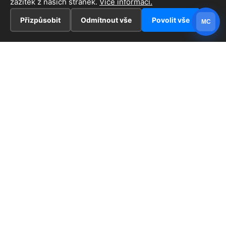
zážitek z našich stránek.
Více informací.
Přizpůsobit
Odmítnout vše
Povolit vše
MC
INFORMACE
Hlavní stránka !
ZAJÍMAVOSTI
Kontakt