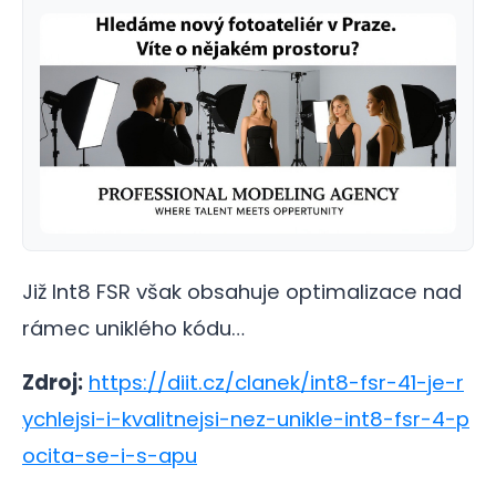
Již Int8 FSR však obsahuje optimalizace nad
rámec uniklého kódu…
Zdroj:
https://diit.cz/clanek/int8-fsr-41-je-r
ychlejsi-i-kvalitnejsi-nez-unikle-int8-fsr-4-p
ocita-se-i-s-apu