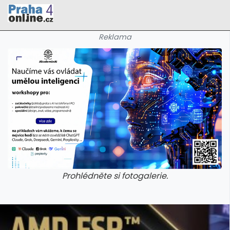
Reklama
Prohlédněte si fotogalerie.
galerie: cviky
galerie: cviky