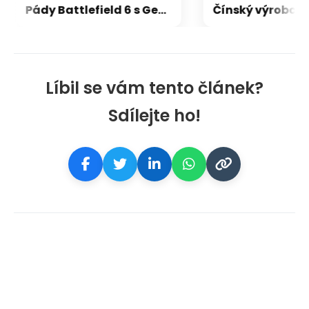
Pády Battlefield 6 s GeForce vyřešeny, netýkaly se jen vodní hladiny na RTX 5000
Líbil se vám tento článek?
Sdílejte ho!