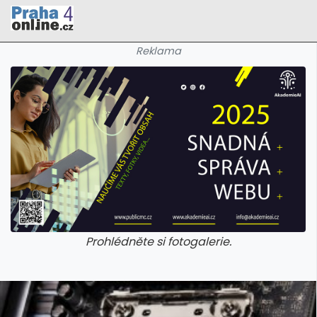
Reklama
Prohlédněte si fotogalerie.
galerie: cviky
galerie: cviky