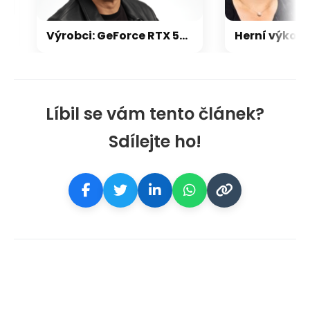
Výrobci: GeForce RTX 5000 zdraží o 20-30 %, zastavili jsme dodávky levných karet
Líbil se vám tento článek?
Sdílejte ho!