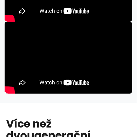
Více než
dvougenerační