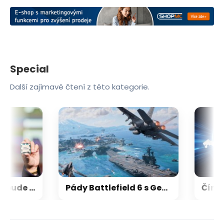
Special
Další zajímavé čtení z této kategorie.
Herní výkon Zen 6 bude 15-18 % nad Zen 5, na úrovni Zen 5 X3D
Pády Battlefield 6 s GeForce vyřešeny, netýkaly se jen vodní hladiny na RTX 5000