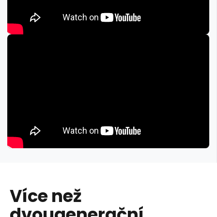
Více než
dvougenerační