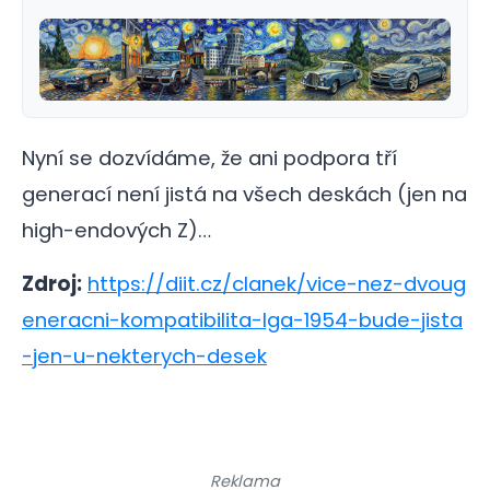
Nyní se dozvídáme, že ani podpora tří
generací není jistá na všech deskách (jen na
high-endových Z)…
Zdroj:
https://diit.cz/clanek/vice-nez-dvoug
eneracni-kompatibilita-lga-1954-bude-jista
-jen-u-nekterych-desek
Reklama