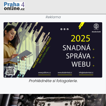
Reklama
Prohlédněte si fotogalerie.
galerie: cviky
galerie: cviky