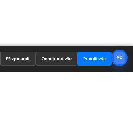
MC
Přizpůsobit
Odmítnout vše
Povolit vše
E
ZAJÍMAVOSTI
PRÁVNÍ UJEDNÁNÍ
ka !
Redaktoři
Ochrana osobních údajů
Cookies