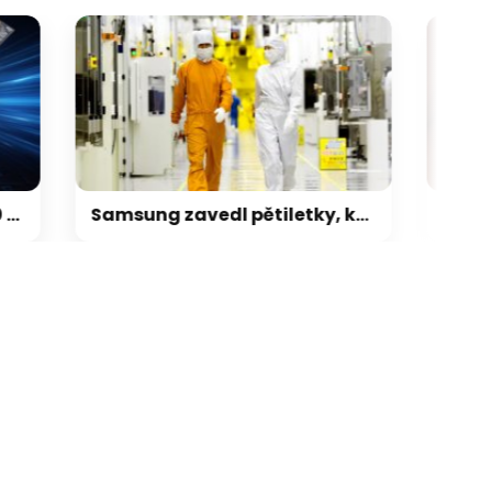
galerie: cviky
Samsung zavedl pětiletky, kdo chce mít paměti jisté, musí objednat na 5 let