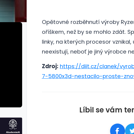
Opětovné rozběhnutí výroby Ryze
oříškem, než by se mohlo zdát.
Sp
linky, na kterých procesor vznikal, 
neexistují, neboť je jiný výrobce n
Zdroj:
https://diit.cz/clanek/vyro
7-5800x3d-nestacilo-proste-znov
Líbil se vám te