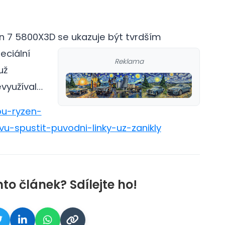
n 7 5800X3D se ukazuje být tvrdším
eciální
Reklama
už
evyužíval…
bu-ryzen-
u-spustit-puvodni-linky-uz-zanikly
nto článek? Sdílejte ho!