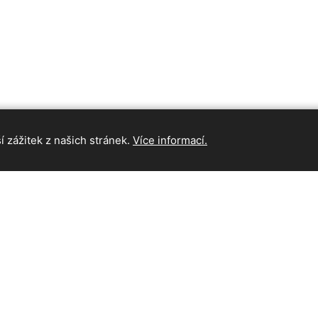
 zážitek z našich stránek.
Více informací.
INFORMAC
Hlavní strán
Kontakt