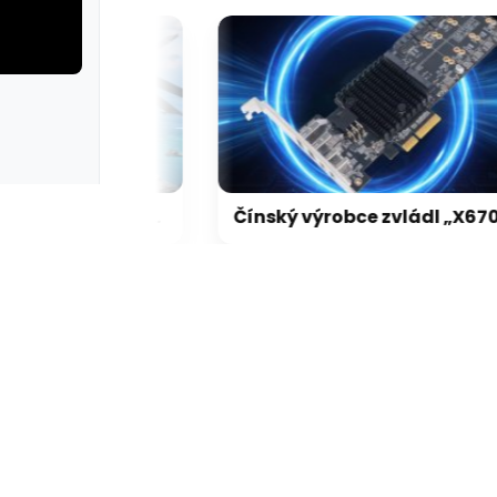
rie: cviky
galerie: cviky
Pády Battlefield 6 s GeForce vyřešeny, netýkaly se jen vodní hladiny na RTX 5000
Čínský výrobce zvládl „X670 XPANSION KIT“ levněji, dostupně a lépe než ASRock