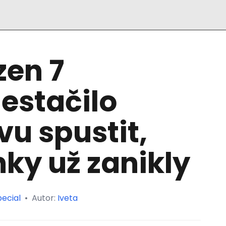
zen 7
estačilo
vu spustit,
nky už zanikly
ecial
•
Autor:
Iveta