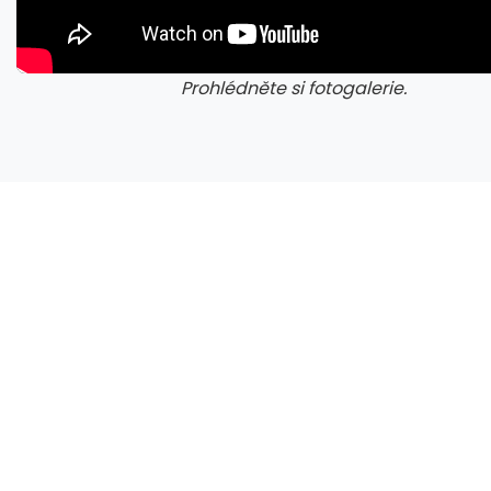
Prohlédněte si fotogalerie.
galerie: cviky
gale
Herní výkon Zen 6 bude 15-18 % nad Zen 5, na úrovni Zen 5 X3D