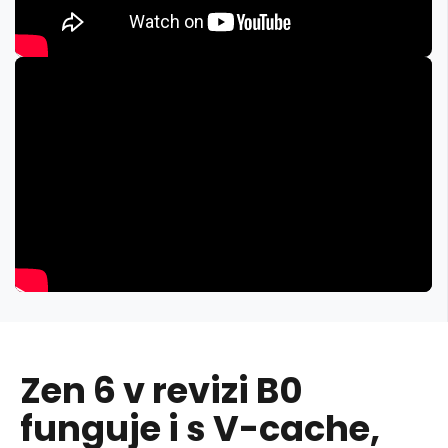
Zen 6 v revizi B0
funguje i s V-cache,