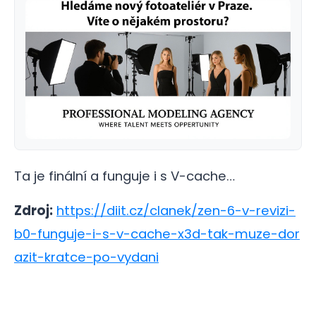
Ta je finální a funguje i s V-cache…
Zdroj:
https://diit.cz/clanek/zen-6-v-revizi-
b0-funguje-i-s-v-cache-x3d-tak-muze-dor
azit-kratce-po-vydani