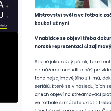
Mistrovství světa ve fotbale začn
koukat už nyní
V nabídce se objeví třeba doku
norské reprezentaci či zajímavý
Stejně jako každý pátek, také ten
nemůžeme ochudit o náš pravide
toho nejzajímavějšího z filmů, d
seriálů, které se v následujících 
dnech objeví na streamovací platf
ve fotbale si můžete ukrátit tře
účastníkovi s názvem Norsko: Čern
rie: cviky
galerie: cviky