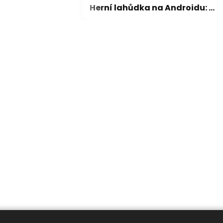
Jsou passkeys bezpečným způsobem přihlašování? Ano, ale rozhodně ne bez výhrad
Herní lahůdka na Androidu: nadšenec vytvořil mobilní verzi Pokémonů z Game Boye