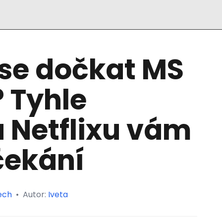
se dočkat MS
? Tyhle
 Netflixu vám
čekání
ech
•
Autor:
Iveta