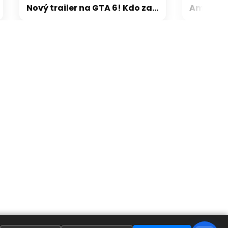
Nový trailer na GTA 6! Kdo zaplatí, ten jej uvidí o pár hodin dříve