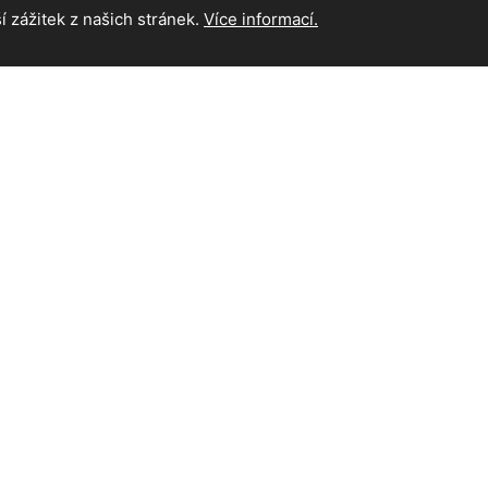
 zážitek z našich stránek.
Více informací.
INFORMAC
Hlavní strán
Kontakt
na práva vyhrazena.
icMC
| Supported by
Akademie AI
&
MediaMC
| © 2005 - 2026