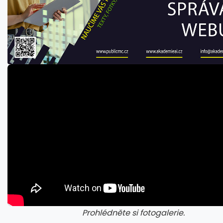
Prohlédněte si fotogalerie.
galerie: cviky
gale