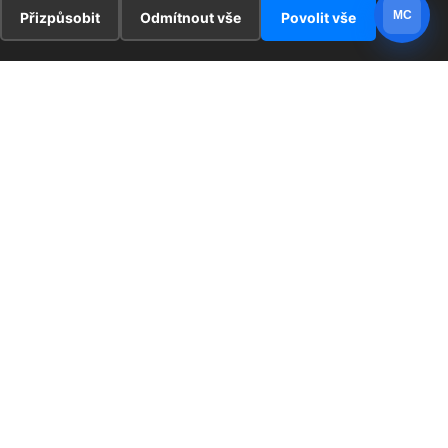
MC
Přizpůsobit
Odmítnout vše
Povolit vše
E
ZAJÍMAVOSTI
PRÁVNÍ UJEDNÁNÍ
ka !
Redaktoři
Ochrana osobních údajů
Cookies