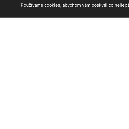
Používáme cookies, abychom vám poskytli co nejlepší
© 2026 Praha 4 - informace a aktuální zprávy z ČR. Všech
Created by
Roman Kunert and his team
| Powered by
Publ