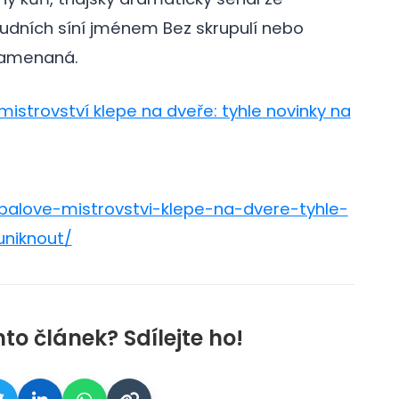
udních síní jménem Bez skrupulí nebo
znamenaná.
mistrovství klepe na dveře: tyhle novinky na
balove-mistrovstvi-klepe-na-dvere-tyhle-
uniknout/
nto článek? Sdílejte ho!