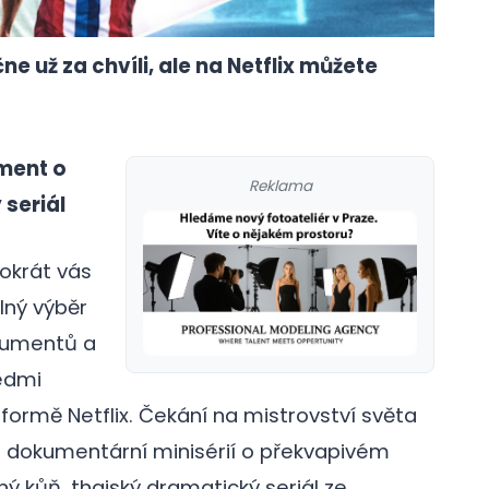
e už za chvíli, ale na Netflix můžete
ment o
Reklama
 seriál
tokrát vás
lný výběr
okumentů a
sedmi
ormě Netflix. Čekání na mistrovství světa
ba dokumentární minisérií o překvapivém
ý kůň, thajský dramatický seriál ze
galerie: cviky