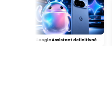
Hackeři a ztracené telefony: jak Apple přichází o svá největší tajemství
Google Assistant definitivně končí! Víme, kdy jej Google pošle do věčných lovišť