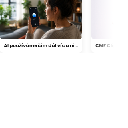
AI používáme čím dál víc a nikdo neměří, co nás to stojí