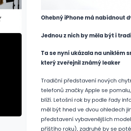
Ohebný iPhone má nabídnout d
Jednou z nich by měla být i tradi
Ta se nyní ukázala na uniklém s
který zveřejnil známý leaker
Tradiční představení nových chyt
telefonů značky Apple se pomalu, 
blíží. Letošní rok by podle řady in
měl být hned ve dvou ohledech j
představení vybavenějších model
rie: cviky
galerie: cviky
příštího roku), zadruhé by se pot