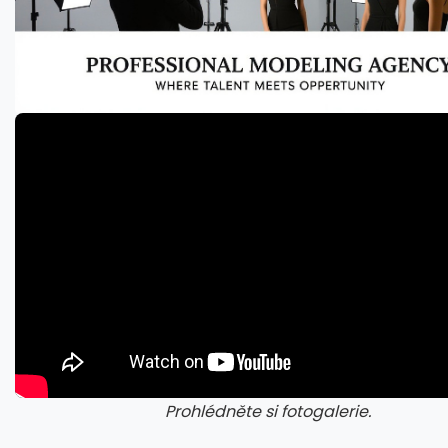
Prohlédněte si fotogalerie.
galerie: cviky
gale