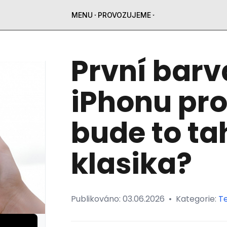
MENU
PROVOZUJEME
První barv
iPhonu pro
bude to ta
klasika?
Publikováno:
03.06.2026
•
Kategorie:
T