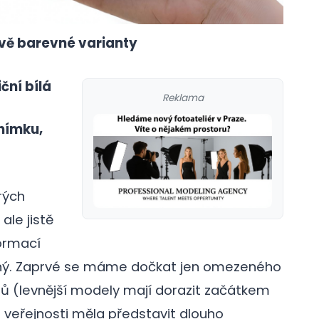
vě barevné varianty
ční bílá
Reklama
nímku,
rých
ale jistě
formací
iný. Zaprvé se máme dočkat jen omezeného
ů (levnější modely mají dorazit začátkem
galerie: cviky
é veřejnosti měla představit dlouho