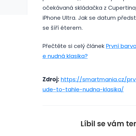
očekávaná skládačka z Cupertina,
iPhone Ultra. Jak se datum předst
se šíří éterem.
Přečtěte si celý článek
První barv
e nudná klasika?
Zdroj:
https://smartmania.cz/pr
ude-to-tahle-nudna-klasika/
Líbil se vám te