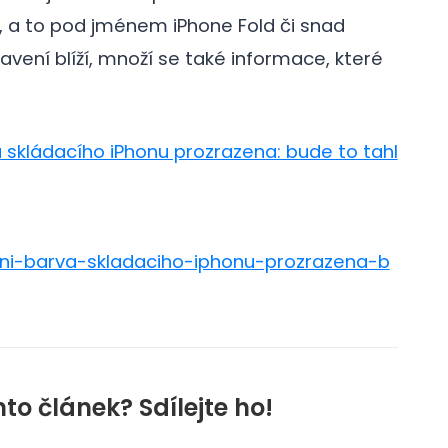
 a to pod jménem iPhone Fold či snad
avení blíží, množí se také informace, které
a skládacího iPhonu prozrazena: bude to tahl
vni-barva-skladaciho-iphonu-prozrazena-b
nto článek? Sdílejte ho!