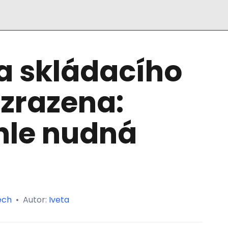
a skládacího
zrazena:
hle nudná
ech
•
Autor:
Iveta