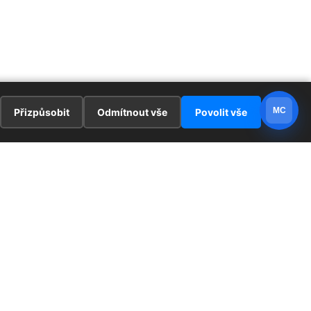
MC
Přizpůsobit
Odmítnout vše
Povolit vše
E
ZAJÍMAVOSTI
PRÁVNÍ UJEDNÁNÍ
ka !
Redaktoři
Ochrana osobních údajů
Cookies