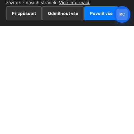
zážitek z našich stránek.
Více informací.
Přizpůsobit
Odmítnout vše
Povolit vše
MC
INFORMACE
Hlavní stránka !
ZAJÍMAVOSTI
Kontakt