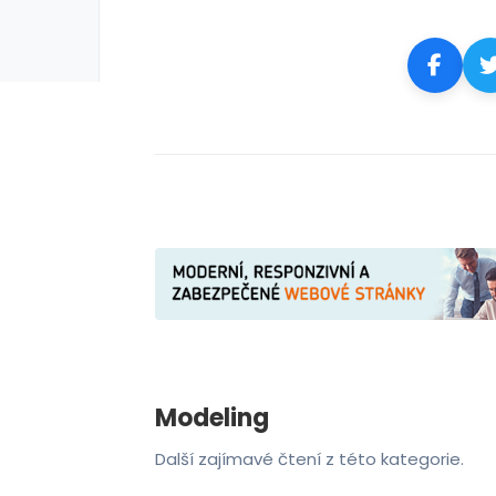
rie: cviky
galerie: cviky
Modeling
Další zajímavé čtení z této kategorie.