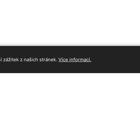
 zážitek z našich stránek.
Více informací.
INFORMAC
Hlavní strán
Kontakt