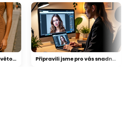
 2025: světová móda v pohybu
Připravili jsme pro vás snadný nástroj na úpravu fotek pro váš profil