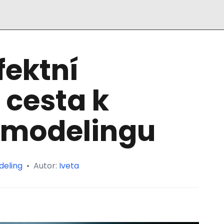
fektní
 cesta k
 modelingu
deling
•
Autor:
Iveta