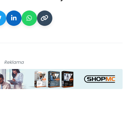
galerie: cviky
Reklama