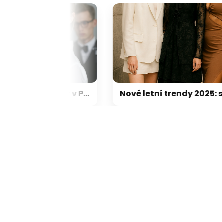
Hledáme nový fotoateliér v Praze
Nové letní trendy