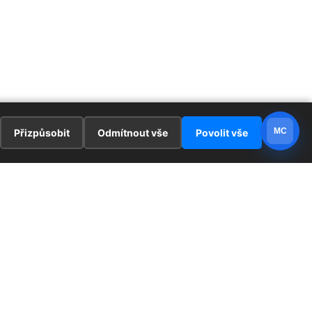
MC
Přizpůsobit
Odmítnout vše
Povolit vše
E
ZAJÍMAVOSTI
PRÁVNÍ UJEDNÁNÍ
ka !
Redaktoři
Ochrana osobních údajů
Cookies