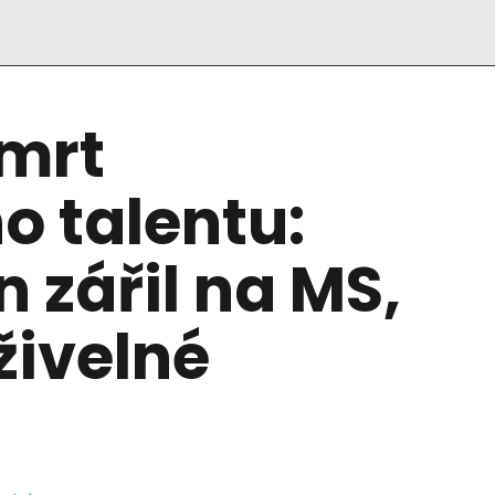
smrt
o talentu:
 zářil na MS,
živelné