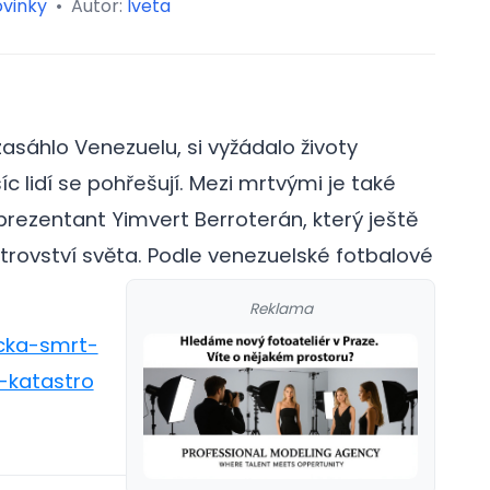
vinky
•
Autor:
Iveta
asáhlo Venezuelu, si vyžádalo životy
síc lidí se pohřešují. Mezi mrtvými je také
rezentant Yimvert Berroterán, který ještě
trovství světa.
Podle venezuelské fotbalové
Reklama
icka-smrt-
-katastro