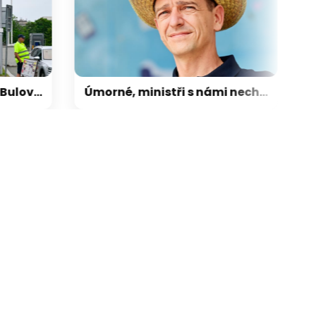
Aféra za 160 milionů na Bulovce: Kvůli nákupu urychlovačů čelí obžalobě pět lidí
Úmorné, ministři s námi nechodí do debat, popsal Grolich situaci v opozici. Chystá velký krok