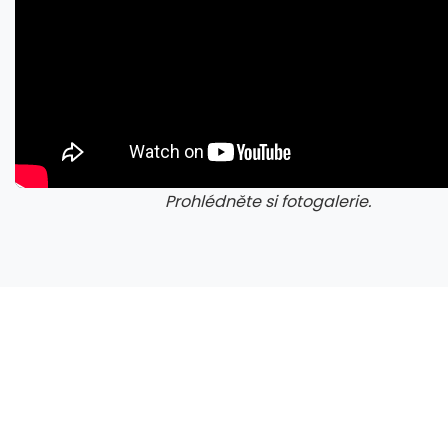
Prohlédněte si fotogalerie.
galerie: cviky
gale