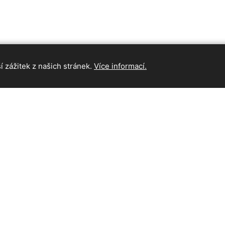
 zážitek z našich stránek.
Více informací.
INFORMAC
Hlavní strán
Kontakt