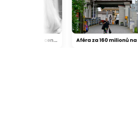
Jana Švandová dráždila cenzory. Kvůli odvážným scénám zakázali mladým film Já nejsem já