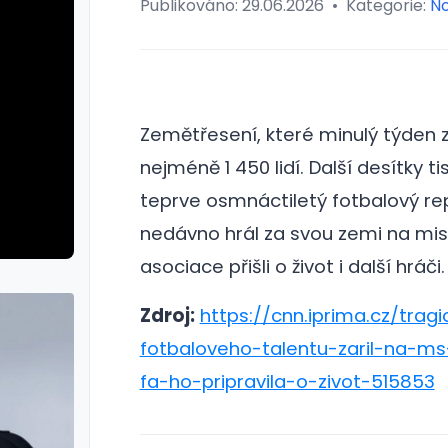
Publikováno:
29.06.2026
•
Kategorie:
No
Zemětřesení, které minulý týden z
nejméně 1 450 lidí. Další desítky ti
teprve osmnáctiletý fotbalový rep
nedávno hrál za svou zemi na mis
asociace přišli o život i další hráči.
Zdroj:
https://cnn.iprima.cz/trag
fotbaloveho-talentu-zaril-na-ms
fa-ho-pripravila-o-zivot-515853