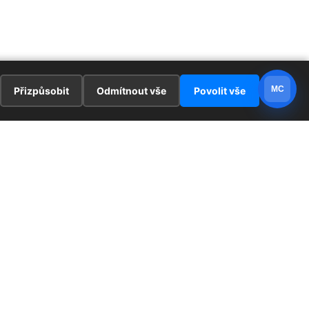
MC
Přizpůsobit
Odmítnout vše
Povolit vše
E
ZAJÍMAVOSTI
PRÁVNÍ UJEDNÁNÍ
ka !
Redaktoři
Ochrana osobních údajů
Cookies