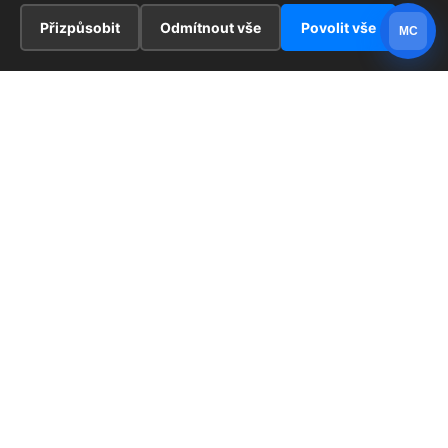
Přizpůsobit
Odmítnout vše
Povolit vše
MC
INFORMACE
Hlavní stránka !
ZAJÍMAVOSTI
Kontakt
Redaktoři