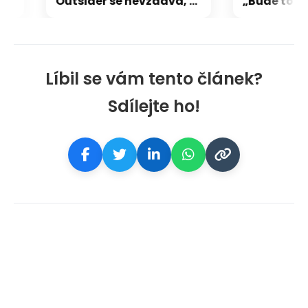
nicí
Outsider se nevzdává, Pardubičtí jsou odhodlaní: Chceme Slavii překazit radost
Líbil se vám tento článek?
Sdílejte ho!