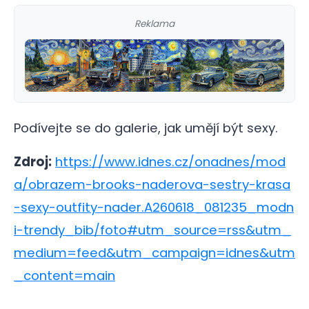
Reklama
Podívejte se do galerie, jak umějí být sexy.
Zdroj:
https://www.idnes.cz/onadnes/mod
a/obrazem-brooks-naderova-sestry-krasa
-sexy-outfity-nader.A260618_081235_modn
i-trendy_bib/foto#utm_source=rss&utm_
medium=feed&utm_campaign=idnes&utm
_content=main