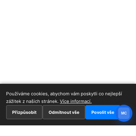
Používáme cookies, abychom vám poskytli co nejlepší
zážitek z našich stránek.
Více informací.
Přizpůsobit
Odmítnout vše
Povolit vše
MC