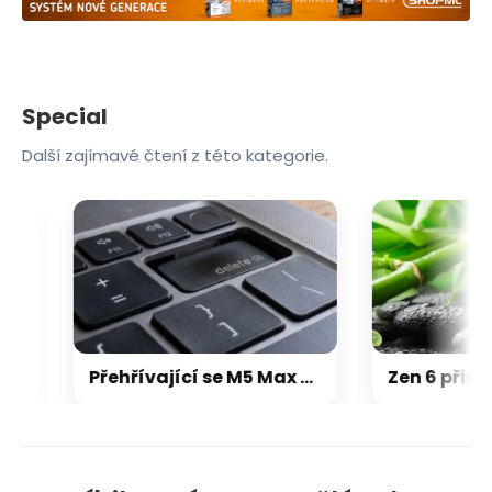
Special
Další zajímavé čtení z této kategorie.
ly pro Xbox
Přehřívající se M5 Max MacBook Pro trápí zaseklé klávesy, cena opravy je $895