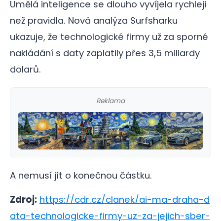
Umělá inteligence se dlouho vyvíjela rychleji
než pravidla. Nová analýza Surfsharku
ukazuje, že technologické firmy už za sporné
nakládání s daty zaplatily přes 3,5 miliardy
dolarů.
Reklama
A nemusí jít o konečnou částku.
Zdroj:
https://cdr.cz/clanek/ai-ma-draha-d
ata-technologicke-firmy-uz-za-jejich-sber-