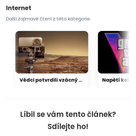
Internet
Další zajímavé čtení z této kategorie.
Vědci potvrdili vzácný nález na Marsu. Dosud nejlépe zachovaný organický uhlík
Líbil se vám tento článek?
Sdílejte ho!